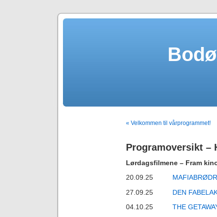
Bodø
« Velkommen til vårprogrammet!
Programoversikt –
Lørdagsfilmene – Fram kino
20.09.25
MAFIABRØDR
27.09.25
DEN FABELA
04.10.25
THE GETAWA