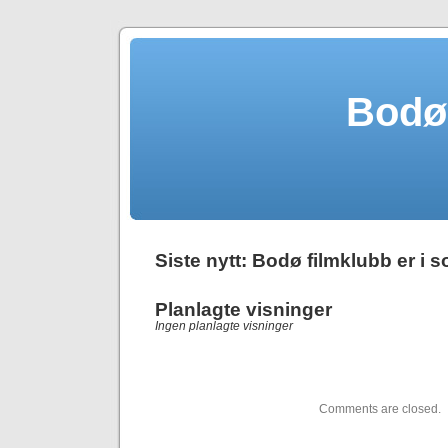
Bodø
Siste nytt: Bodø filmklubb er i
Planlagte visninger
Ingen planlagte visninger
Comments are closed.