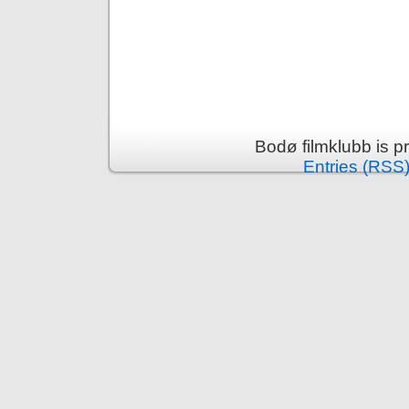
Bodø filmklubb is 
Entries (RSS