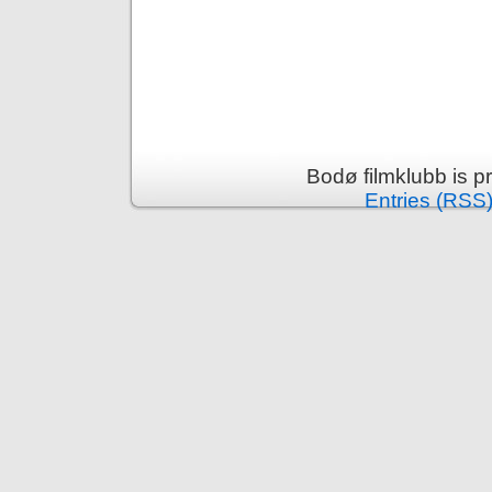
Bodø filmklubb is 
Entries (RSS