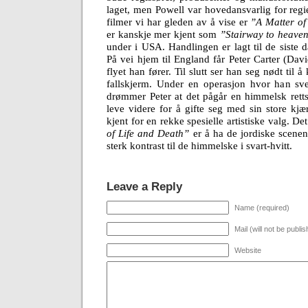
laget, men Powell var hovedansvarlig for reg
filmer vi har gleden av å vise er
”A Matter of
er kanskje mer kjent som
”Stairway to heave
under i USA. Handlingen er lagt til de siste 
På vei hjem til England får Peter Carter (Da
flyet han fører. Til slutt ser han seg nødt til å
fallskjerm. Under en operasjon hvor han sv
drømmer Peter at det pågår en himmelsk rett
leve videre for å gifte seg med sin store kjær
kjent for en rekke spesielle artistiske valg. De
of Life and Death”
er å ha de jordiske scenene
sterk kontrast til de himmelske i svart-hvitt.
Leave a Reply
Name (required)
Mail (will not be publi
Website