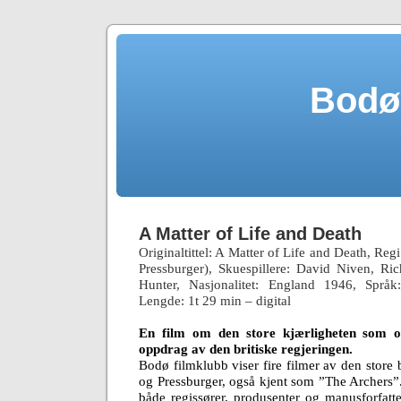
Bodø
A Matter of Life and Death
Originaltittel: A Matter of Life and Death, Re
Pressburger)
, Skuespillere:
David Niven, Ric
Hunter,
Nasjonalitet: England 1946, Språ
Lengde: 1t 29 min – digital
En film om den store kjærligheten som ov
oppdrag av den britiske regjeringen.
Bodø filmklubb viser fire filmer av den store 
og Pressburger, også kjent som ”The Archers”
både regissører, produsenter og manusforfatte