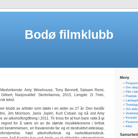
Bodø filmklubb
Meny
Programo
Om vårp
, Medvirkende: Amy Winehouse, Tony Bennett, Salaam Remi,
Film i bi
Gilbert, Nasjonalitet: Storbritannia, 2015, Lengde: 2t 7min,
Praktisk
sk tekst.
Lørdagsf
Torsdagsf
er klubb av artister som døde i en alder av 27 år. Den består
Om alde
rix, Jim Morrison, Janis Joplin, Kurt Cobain og nå sist Amy
Vedtekte
Kontakt
v alkoholforgiftning i 2011. Til tross for at hun bare rakk å gi
Personve
 regnet for å være en av de største musikkikonene i britisk
Arkiv
d berømmelsen, en fraværende far og et destruktivt ekteskap,
forstyrrelse, høyt alkoholforbruk og narkotikamisbruk.
Samarbeid