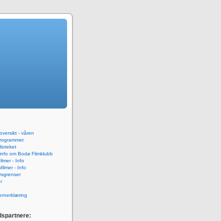
versikt - våren
rogrammet
blioteket
 info om Bodø Filmklubb
ilmer - Info
ilmer - Info
rsgrenser
r
rnerklæring
spartnere: