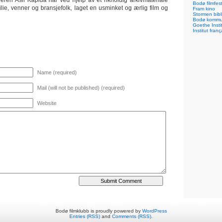
ren Asif Kapida har ved hjelp av et rikholdig arkivmateriale
Bodø filmfest
lie, venner og bransjefolk, laget en usminket og ærlig film og
Fram kino
Stormen bibl
Bodø komm
Goethe Inst
Institut franç
Name (required)
Mail (will not be published) (required)
Website
Bodø filmklubb is proudly powered by
WordPress
Entries (RSS)
and
Comments (RSS)
.