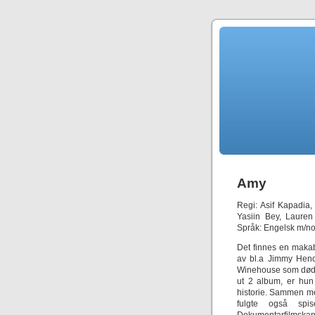
Amy
Regi: Asif Kapadia
Yasiin Bey, Lauren 
Språk: Engelsk m/nor
Det finnes en makab
av bl.a Jimmy Hend
Winehouse som døde a
ut 2 album, er hun
historie. Sammen me
fulgte også spise