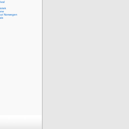
ival
iotek
une
itut Norwegen
ais