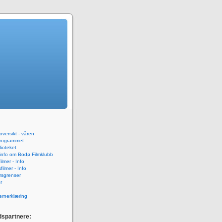
versikt - våren
rogrammet
blioteket
 info om Bodø Filmklubb
ilmer - Info
ilmer - Info
rsgrenser
r
rnerklæring
spartnere: