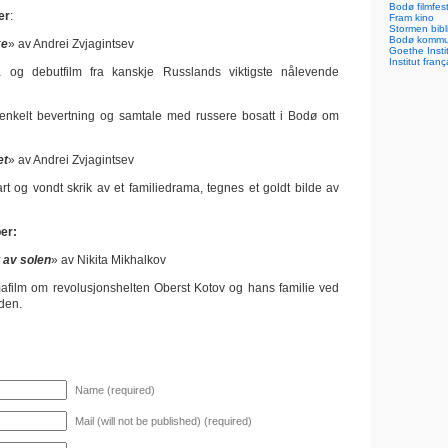
Bodø filmfest
er
:
Fram kino
Stormen bibl
Bodø komm
ke
» av Andrei Zvjagintsev
Goethe Inst
Institut franç
 og debutfilm fra kanskje Russlands viktigste nålevende
, enkelt bevertning og samtale med russere bosatt i Bodø om
et
» av Andrei Zvjagintsev
rt og vondt skrik av et familiedrama, tegnes et goldt bilde av
er:
 av solen
» av Nikita Mikhalkov
afilm om revolusjonshelten Oberst Kotov og hans familie ved
iden.
Name (required)
Mail (will not be published) (required)