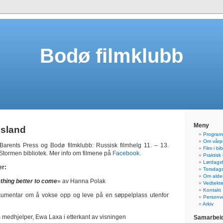
Bodø filmklubb
Meny
sland
Programo
Om vårp
arents Press og Bodø filmklubb: Russisk filmhelg 11. – 13.
Film i bi
Stormen bibliotek. Mer info om filmene på
Facebook
.
Praktisk
Lørdagsf
er:
Torsdagsf
Om alde
hing better to come
» av Hanna Polak
Vedtekte
Kontakt
kumentar om å vokse opp og leve på en søppelplass utenfor
Personve
Arkiv
medhjelper, Ewa Laxa i etterkant av visningen
Samarbeid