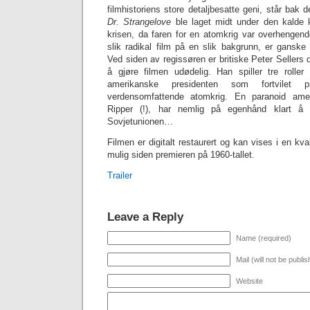
filmhistoriens store detaljbesatte geni, står bak 
Dr. Strangelove
ble laget midt under den kalde kr
krisen, da faren for en atomkrig var overhengend
slik radikal film på en slik bakgrunn, er ganske 
Ved siden av regissøren er britiske Peter Sellers 
å gjøre filmen udødelig. Han spiller tre roller
amerikanske presidenten som fortvilet 
verdensomfattende atomkrig. En paranoid ame
Ripper (!), har nemlig på egenhånd klart å
Sovjetunionen…
Filmen er digitalt restaurert og kan vises i en kv
mulig siden premieren på 1960-tallet.
Trailer
Leave a Reply
Name (required)
Mail (will not be publi
Website