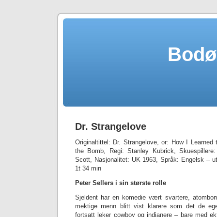
Bodø
Dr. Strangelove
Originaltittel:
Dr. Strangelove, or: How I Learned
the Bomb,
Regi: Stanley Kubrick, Skuespillere
Scott, Nasjonalitet: UK 1963, Språk: Engelsk – u
1t 34 min
Peter Sellers i sin største rolle
Sjeldent har en komedie vært svartere, atomb
mektige menn blitt vist klarere som det de eg
fortsatt leker cowboy og indianere – bare med ek