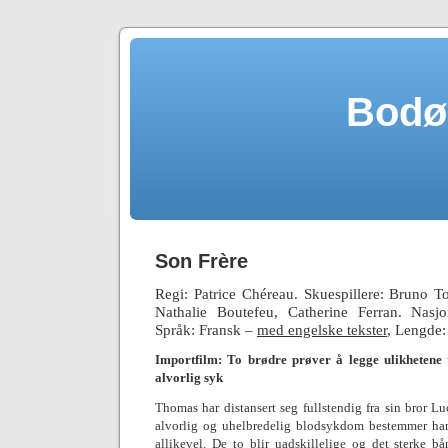
Bodø
Son Frère
Regi: Patrice Chéreau.
Skuespillere: Bruno To
Nathalie Boutefeu, Catherine Ferran. Nasjo
Språk: Fransk –
med engelske tekster
, Lengde:
Importfilm: To brødre prøver å legge ulikhetene 
alvorlig syk
Thomas har distansert seg fullstendig fra sin bror L
alvorlig og uhelbredelig blodsykdom bestemmer han
allikevel. De to blir uadskillelige og det sterke 