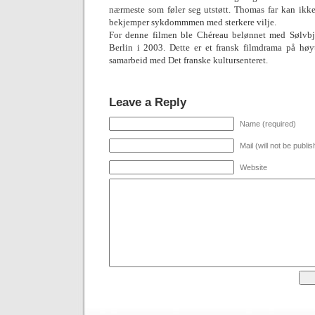
nærmeste som føler seg utstøtt. Thomas far kan ikk
bekjemper sykdommmen med sterkere vilje.
For denne filmen ble Chéreau belønnet med Sølvbjø
Berlin i 2003. Dette er et fransk filmdrama på høy
samarbeid med Det franske kultursenteret.
Leave a Reply
Name (required)
Mail (will not be publi
Website