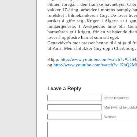
Filmen foregår i den franske havnebyen Che
vakker 17-åring, arbeider i morens paraply-b
forelsket i bilmekanikeren Guy. De lover hve
ønsker å gifte seg. Krigen i Algerie er i gan
militærtjeneste. I Avskjedens time blir Ge
barnefaren er i krigen, frir en velstående dia
lover å oppfostre barnet som sitt eget.
Geneviève’s mor presser henne til å si ja til fri
til Paris. Men så dukker Guy opp i Cherbour
Klipp:
http://www.youtube.com/watch?v=3
og
http://www.youtube.com/watch?v=KhQ2Mb
Leave a Reply
Name (required)
Mail (will not be publi
Website