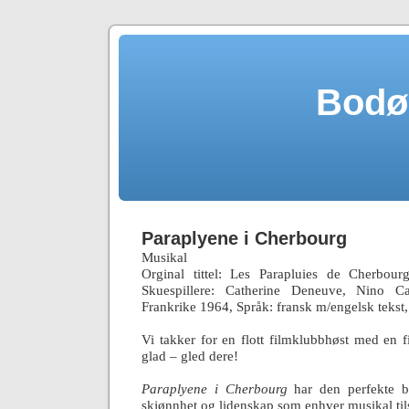
Bodø
Paraplyene i Cherbourg
Musikal
Orginal tittel: Les Parapluies de Cherbou
Skuespillere: Catherine Deneuve, Nino Cas
Frankrike 1964, Språk: fransk m/engelsk tekst,
Vi takker for en flott filmklubbhøst med en 
glad – gled dere!
Paraplyene i Cherbourg
har den perfekte b
skjønnhet og lidenskap som enhver musikal til