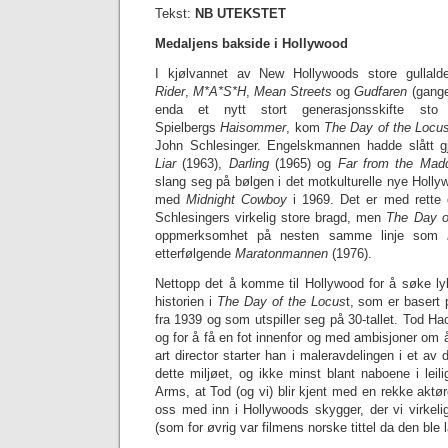
Tekst:
NB UTEKSTET
Medaljens bakside i Hollywood
I kjølvannet av New Hollywoods store gullald
Rider
,
M*A*S*H
,
Mean Streets
og
Gudfaren
(gange
enda et nytt stort generasjonsskifte st
Spielbergs
Haisommer
, kom
The Day of the Locu
John Schlesinger. Engelskmannen hadde slåt
Liar
(1963),
Darling
(1965) og
Far from the Mad
slang seg på bølgen i det motkulturelle nye Holl
med
Midnight Cowboy
i 1969. Det er med rette
Schlesingers virkelig store bragd, men
The Day o
oppmerksomhet på nesten samme linje som
etterfølgende
Maratonmannen
(1976).
Nettopp det å komme til Hollywood for å søke ly
historien i
The Day of the Locus
t, som er basert
fra 1939 og som utspiller seg på 30-tallet. Tod Ha
og for å få en fot innenfor og med ambisjoner om å 
art director starter han i maleravdelingen i et av 
dette miljøet, og ikke minst blant naboene i lei
Arms, at Tod (og vi) blir kjent med en rekke aktør
oss med inn i Hollywoods skygger, der vi virkeli
(som for øvrig var filmens norske tittel da den ble 