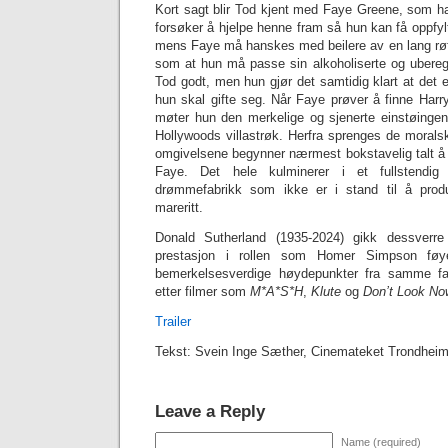
Kort sagt blir Tod kjent med Faye Greene, som han
forsøker å hjelpe henne fram så hun kan få oppfyl
mens Faye må hanskes med beilere av en lang røf
som at hun må passe sin alkoholiserte og uberegn
Tod godt, men hun gjør det samtidig klart at det e
hun skal gifte seg. Når Faye prøver å finne Harry
møter hun den merkelige og sjenerte einstøinge
Hollywoods villastrøk. Herfra sprenges de morals
omgivelsene begynner nærmest bokstavelig talt 
Faye. Det hele kulminerer i et fullstendig
drømmefabrikk som ikke er i stand til å prod
mareritt.
Donald Sutherland (1935-2024) gikk dessverre 
prestasjon i rollen som Homer Simpson føy
bemerkelsesverdige høydepunkter fra samme fas
etter filmer som
M*A*S*H
,
Klute
og
Don’t Look No
Trailer
Tekst: Svein Inge Sæther, Cinemateket Trondhei
Leave a Reply
Name (required)