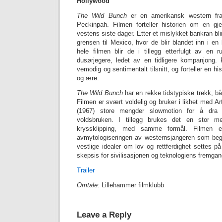
Hollywood
The Wild Bunch
er en amerikansk western fra
Peckinpah. Filmen forteller historien om en gj
vestens siste dager. Etter et mislykket bankran blir
grensen til Mexico, hvor de blir blandet inn i en
hele filmen blir de i tillegg etterfulgt av en 
dusørjegere, ledet av en tidligere kompanjong. F
vemodig og sentimentalt tilsnitt, og forteller en hi
og ære.
The Wild Bunch
har en rekke tidstypiske trekk, bå
Filmen er svært voldelig og bruker i likhet med 
(1967) store mengder slowmotion for å dra
voldsbruken. I tillegg brukes det en stor m
kryssklipping, med samme formål. Filmen
avmytologiseringen av western­sjangeren som begy
vestlige idealer om lov og rett­ferdighet settes
skepsis for sivilisa­sjonen og teknologiens fremgan
Trailer
Omtale
: Lillehammer filmklubb
Leave a Reply