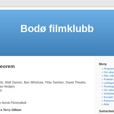
Bodø filmklubb
Meny
heorem
Programo
Om vårp
Film i bi
Praktisk
ltz, Matt Damon, Ben Whishaw, Tilda Swinton, David Thewlis,
Lørdagsf
cas Hedges
Torsdagsf
Om alde
14
Vedtekte
Kontakt
Personve
 Norsk Filminstitutt
Arkiv
ra Terry Gilliam
Samarbeid