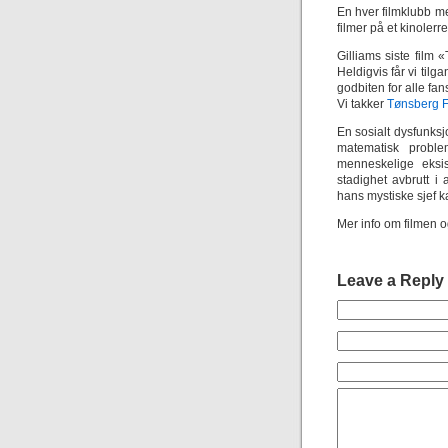
En hver filmklubb me
filmer på et kinolerr
Gilliams siste film
Heldigvis får vi til
godbiten for alle fan
Vi takker
Tønsberg F
En sosialt dysfunks
matematisk probl
menneskelige eksi
stadighet avbrutt i
hans mystiske sjef 
Mer info om filmen og
Leave a Reply