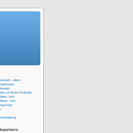
versikt - våren
rogrammet
blioteket
 info om Bodø Filmklubb
ilmer - Info
ilmer - Info
rsgrenser
r
rnerklæring
spartnere: