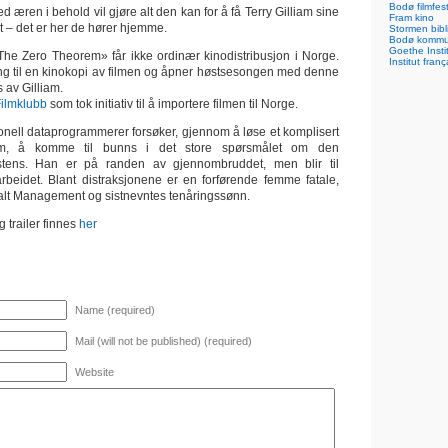
Bodø filmfest
d æren i behold vil gjøre alt den kan for å få Terry Gilliam sine
Fram kino
et – det er her de hører hjemme.
Stormen bibl
Bodø komm
Goethe Inst
 «The Zero Theorem» får ikke ordinær kinodistribusjon i Norge.
Institut franç
gang til en kinokopi av filmen og åpner høstsesongen med denne
s av Gilliam.
ilmklubb
som tok initiativ til å importere filmen til Norge.
jonell dataprogrammerer forsøker, gjennom å løse et komplisert
em, å komme til bunns i det store spørsmålet om den
stens. Han er på randen av gjennombruddet, men blir til
 arbeidet. Blant distraksjonene er en forførende femme fatale,
kalt Management og sistnevntes tenåringssønn.
 trailer finnes
her
Name (required)
Mail (will not be published) (required)
Website