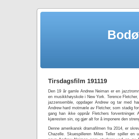
Bodø
Tirsdagsfilm 191119
Den 19 år gamle Andrew Neiman er en jazztrom
en musikkhøyskole i New York. Terence Fletcher,
jazzensemble, oppdager Andrew og tar med ham
Andrew hard motmæle av Fletcher, som stadig fo
gang han ikke oppnår Fletchers forventninger. 
kjæresten sin, og gjør alt for å imponere den stren
Denne amerikansk dramafilmen fra 2014, er skre
Chazelle. Skuespilleren Miles Teller spiller e