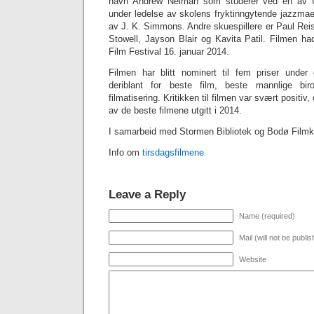
navn Andrew Neiman som studerer ved en av 
under ledelse av skolens fryktinngytende jazzmaes
av J. K. Simmons. Andre skuespillere er Paul Reis
Stowell, Jayson Blair og Kavita Patil. Filmen 
Film Festival 16. januar 2014.
Filmen har blitt nominert til fem priser under
deriblant for beste film, beste mannlige bi
filmatisering. Kritikken til filmen var svært positiv
av de beste filmene utgitt i 2014.
I samarbeid med Stormen Bibliotek og Bodø Filmk
Info om
tirsdagsfilmene
Leave a Reply
Name (required)
Mail (will not be publi
Website