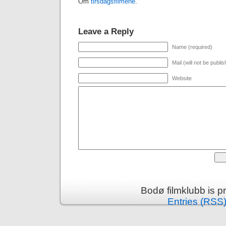
Om
tirsdagsfilmene
.
Leave a Reply
Name (required)
Mail (will not be publi
Website
Bodø filmklubb is 
Entries (RSS