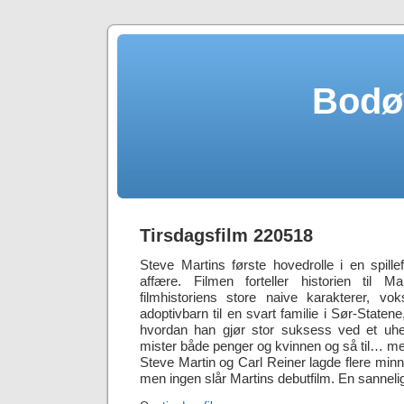
Bodø
Tirsdagsfilm 220518
Steve Martins første hovedrolle i en spill
affære. Filmen forteller historien til Ma
filmhistoriens store naive karakterer, vo
adoptivbarn til en svart familie i Sør-Statene
hvordan han gjør stor suksess ved et uhell
mister både penger og kvinnen og så til… me
Steve Martin og Carl Reiner lagde flere minn
men ingen slår Martins debutfilm. En sanneli