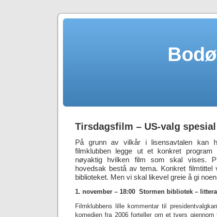
Bodø
Tirsdagsfilm – US-valg spesial
På grunn av vilkår i lisensavtalen kan hv
filmklubben legge ut et konkret program 
nøyaktig hvilken film som skal vises. P
hovedsak bestå av tema. Konkret filmtittel vi
biblioteket. Men vi skal likevel greie å gi noen
1. november – 18:00 Stormen bibliotek – littera
Filmklubbens lille kommentar til presidentvalg
komedien fra 2006 forteller om et tvers gjenno