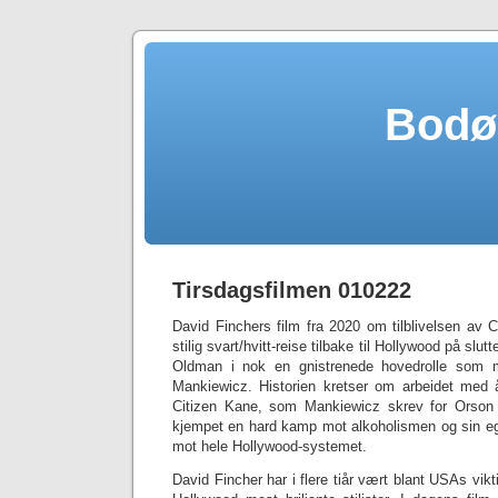
Bodø
Tirsdagsfilmen 010222
David Finchers film fra 2020 om tilblivelsen av C
stilig svart/hvitt-reise tilbake til Hollywood på slu
Oldman i nok en gnistrenede hovedrolle som
Mankiewicz. Historien kretser om arbeidet med å
Citizen Kane, som Mankiewicz skrev for Orson
kjempet en hard kamp mot alkoholismen og sin ege
mot hele Hollywood-systemet.
David Fincher har i flere tiår vært blant USAs vik