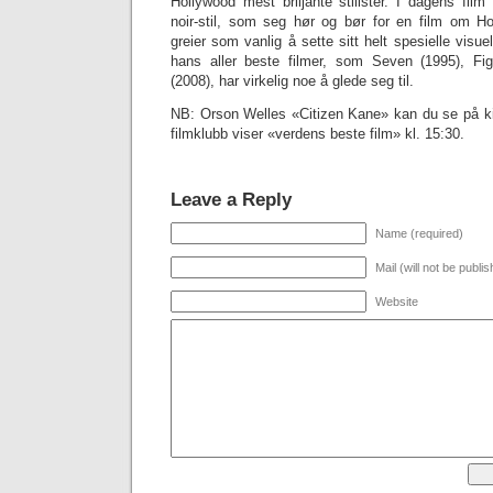
Hollywood mest briljante stilister. I dagens fil
noir-stil, som seg hør og bør for en film om Ho
greier som vanlig å sette sitt helt spesielle visu
hans aller beste filmer, som Seven (1995), Fi
(2008), har virkelig noe å glede seg til.
NB: Orson Welles «Citizen Kane» kan du se på ki
filmklubb viser «verdens beste film» kl. 15:30.
Leave a Reply
Name (required)
Mail (will not be publi
Website