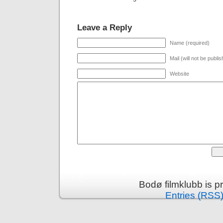
Leave a Reply
Name (required)
Mail (will not be publi
Website
Bodø filmklubb is 
Entries (RSS