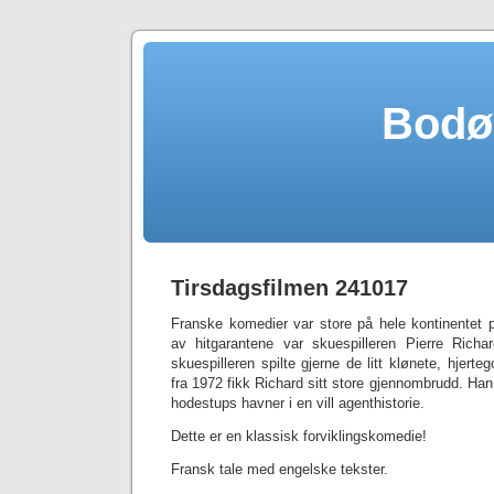
Bodø
Tirsdagsfilmen 241017
Franske komedier var store på hele kontinentet p
av hitgarantene var skuespilleren Pierre Rich
skuespilleren spilte gjerne de litt klønete, hjert
fra 1972 fikk Richard sitt store gjennombrudd. Han s
hodestups havner i en vill agenthistorie.
Dette er en klassisk forviklingskomedie!
Fransk tale med engelske tekster.