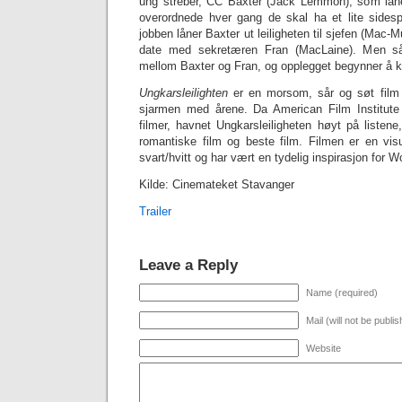
ung streber, CC Baxter (Jack Lemmon), som låner 
overordnede hver gang de skal ha et lite sidesp
jobben låner Baxter ut leiligheten til sjefen (Mac-
date med sekretæren Fran (MacLaine). Men s
mellom Baxter og Fran, og opplegget begynner å kn
Ungkarsleilighten
er en morsom, sår og søt film
sjarmen med årene. Da American Film Institute 
filmer, havnet Ungkarsleiligheten høyt på listen
romantiske film og beste film. Filmen er en visu
svart/hvitt og har vært en tydelig inspirasjon for
Kilde: Cinemateket Stavanger
Trailer
Leave a Reply
Name (required)
Mail (will not be publi
Website